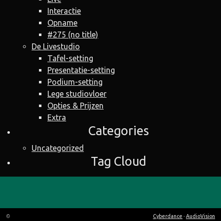
Interactie
Opname
#275 (no title)
De Livestudio
Tafel-setting
Presentatie-setting
Podium-setting
Lege studiovloer
Opties & Prijzen
Extra
Categories
Uncategorized
Tag Cloud
©
Cyberdance
-
AudioVision